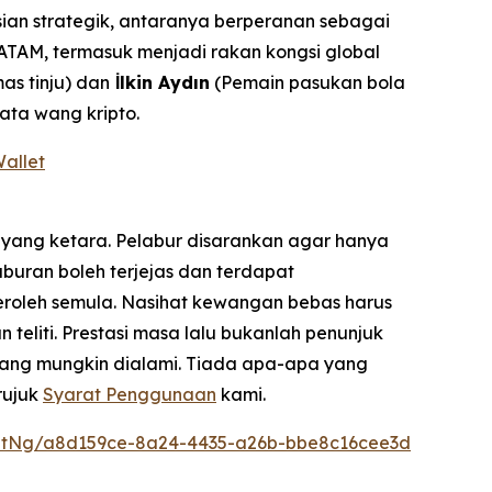
ian strategik, antaranya berperanan sebagai
ATAM, termasuk menjadi rakan kongsi global
s tinju) dan
İlkin Aydın
(Pemain pasukan bola
ata wang kripto.
Wallet
 yang ketara. Pelabur disarankan agar hanya
uran boleh terjejas dan terdapat
eroleh semula. Nasihat kewangan bebas harus
liti. Prestasi masa lalu bukanlah penunjuk
yang mungkin dialami. Tiada apa-apa yang
rujuk
Syarat Penggunaan
kami.
ntNg/a8d159ce-8a24-4435-a26b-bbe8c16cee3d