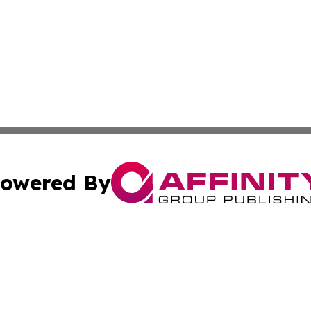
owered By
ubmit Press Release
Terms & Conditions
Copyright/DMCA
 Affinity Group Publishing & St. Vincent & Grenadines Ind
Cookie Settings / Your Privacy Choices