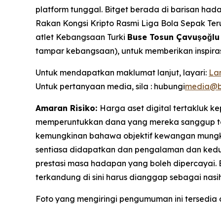
platform tunggal. Bitget berada di barisan h
Rakan Kongsi Kripto Rasmi Liga Bola Sepak Te
atlet Kebangsaan Turki
Buse Tosun Çavuşoğl
tampar kebangsaan), untuk memberikan inspira
Untuk mendapatkan maklumat lanjut, layari:
La
Untuk pertanyaan media, sila : hubungi
media@b
Amaran Risiko:
Harga aset digital tertakluk 
memperuntukkan dana yang mereka sanggup tan
kemungkinan bahawa objektif kewangan mungkin
sentiasa didapatkan dan pengalaman dan kedud
prestasi masa hadapan yang boleh dipercayai.
terkandung di sini harus dianggap sebagai nas
Foto yang mengiringi pengumuman ini tersedia 