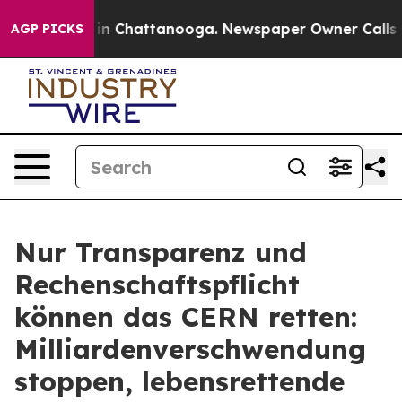
se
Chaos in Chattanooga. Newspaper Owner Calls the 
AGP PICKS
Nur Transparenz und
Rechenschaftspflicht
können das CERN retten:
Milliardenverschwendung
stoppen, lebensrettende