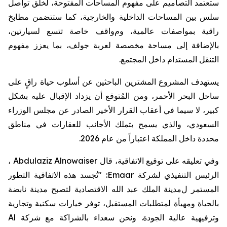
ستعتمد
التصاميم
على
مفهوم
المساحات
المفتوحة،
لخلق
تواصل
سلس
بين
المساحات
الداخلية
والخارجية،
كما
ستتضمن
مطابخ
راقية
بمواصفات
عالمية،
وم
واقف
خاصة
تتسع
لسيارتين،
بالإضافة
إلى
مساحة
مخصصة
لعربة
جولف،
بما
يعزز
مفهوم
التنقل
المستدام
داخل
المجتمع
.
يستهدف
المشروع
المشترين
الباحثين
عن
أسلوب
حياة
راقٍ
على
ساحل
البحر
الأحمر،
و
من المُتوقع
أن
يزداد
الإقبال
عليه
بشكل
كبير،
لا
سيما
في
أعقاب
القرار
الأخير
الصادر
عن
مجلس
الوزراء
السعودي،
والذي
يسمح
بتملك
الأجانب
للعقارات
في
مناطق
محددة
داخل المملكة
ا
عتباراً
من
عام
2026
.
وفي
تعليقه
على
توقيع
الاتفاقية،
قال
Abdulaziz Alnowaiser
،
الرئيس
التنفيذي
لشركة
Emaar
:
"
تُجسد
هذه
الاتفاقية
التطور
المستمر ل
مدينة
الملك
عبد
الله
الاقتصادية
لتصبح
مدينة
نابضة
بالحياة
ومهيأة
لمتطلبات
المستقبل،
توفر
خيارات
سكنية
وتجارية
وترفيهية
عالية
الجودة
.
ونحن
سعداء
بالشراكة
مع
شركة
Al