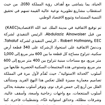
الحياة، يما يتماشى مع أهداف رؤية المملكة 2030، من حيث
استقطاب مشاريع تطويرية نوعية عالية القيمة تسهم في تحقيق
التنمية المستدامة وتنويع الاقتصاد الوطني
.
تم
توقيع
الاتفاقية
في
مدينة
الملك
عبد
الله
الاقتصادية
(KAEC)
من
قبل
Abdulaziz Alnowaiser
،
الرئيس
التنفيذي
لشركة
EEC
و
Robert Hofmann
،
الرئيس
التنفيذي
لشركة
Tahaluf
.
وت
نصّ
الاتفاقية
على
استحواذ
ال
شركة
على
340
قطعة
أرض
سكنية،
تتراوح
مساح
ة كل قطعة ما
بين
600
متر
مربع
إلى
1,000
متر
مربع،
مع
مساحات
مبنية تتراوح بين
400
متر
مربع
إلى
600
متر
مربع
.
وتستوحي
هذه
المجتمعات
السكنية
الحصرية
طابعها
من
أسلوب
"
الحداثة
الاستوائية
"
،
حيث
تُقدَّم
لأول
مرة
في
المملكة
تصاميم
معمارية
مميزة
للفلل
تعكس
هذا
النهج
الفريد
.
وستتألف
الفلل
من
أربع
إلى
خمس
غرف
نوم،
وتوفر
أسلوب
معيشة يحاكي
أسلوب
المنتجعات،
مع
واجهات
زجاجية
واسعة،
وأسقف
عالية،
و
شرفات
مظللة،
وحدائق
استوائية
غنّاء،
وتشطيبات
فاخرة
.
كما