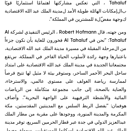
Tahaluf
،
التي
تعكس
مشاركتها
اهتمامًا
استثماريًا
قويًا
ب
ال
إمكانات
الهائلة
طويلة
الأمد
ل
مدينة
الملك
عبد
الله
الاقتصادية
ك
وجهة
مفض
ل
ة
للمشترين
في
المملكة
".
ومن جهته،
قال
Robert Hofmann
،
الرئيس
التنفيذي
لشركة
Al
Tahaluf
: "
نحن
في
Al Tahaluf
فخورون
للغاية
بأن
نكون
جزءاً
من
ال
مرحلة المقبلة
في
مسيرة
مدينة
الملك
عبد
الله
الاقتصادية،
باعتبارها
وجهة
رائدة
لأسلوب
الحياة
الفاخر
في
المملكة
.
س
تقع
مجتمعاتنا
الجديدة
في
مدينة
الملك
عبد
الله
الاقتصادية على
امتداد
ساحل
البحر
الأحمر
الساحر،
وستوفر
بيئة
لا
مثيل
لها
تتيح
فرصاً
لممارسة
رياضة
الغولف
على
مستوى
عالمي،
والاسترخاء،
والعناية
بالصحة،
إلى
جانب
مجموعة
متكاملة
من
الرياضات
المائية
والأنشطة
الترفيهية
على
الواجهة
البحرية
."
وأضاف
هوفمان
: "
بفضل
الربط
السلس
مع
المدينتين
المقدستين،
مكة
المكرمة
والمدينة
المنورة،
و
وجودها على مقربة من
مطار
الملك
عبدالعزيز
الدولي
في
جدة
عبر
قطار
الحرمين
السريع،
توفر
مدينة
الملك
عبد
الله
الاقتصادية لسكانها
المستقبليين
سهولة وصول