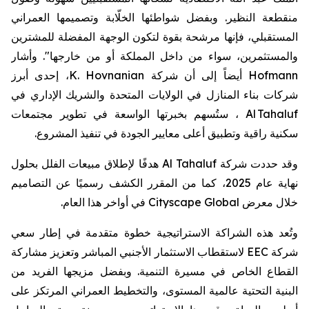
منقطعة النظير
.
و
بفضل
شواطئها
الخلّابة
وتصميمها
العمراني
المستقبلي،
فإنها
مرشحة
بقوة
لتكون
الوجهة
المفضلة
للمشترين
والمستثمرين،
سواء
من
داخل
المملكة
أو
من
خارجها
."
وأشار
Hofmann
أيضاً
إلى
أن
شركة
K. Hovnanian
،
إحدى
أبرز
شركات
بناء
المنازل
في
الولايات
المتحدة
والشريك
الإداري
في
Al Tahaluf
،
ستُسهم
بخبرتها
الواسعة
في
تطوير
مجتمعات
سكنية
راقية
وتطبيق
أعلى
معايير
الجودة
في
تنفيذ
المشروع
.
و
قد حددت
شركة
Al Tahaluf
هدفًا
لإطلاق
مبيعات
الفلل
بحلول
نهاية
عام
2025
،
كما
من
المقرر
الكشف
رسميًا
عن
التصاميم
خلال
معرض
Cityscape Global
في
أواخر
هذا
العام
.
وتُعد
هذه
الشراكة
الاستراتيجية
خطوة
متقدمة
في
إطار
سعي
شركة
EEC
لاستقطاب
الاستثمار
الأجنبي
المباشر
وتعزيز
مشاركة
القطاع
الخاص
في
مسيرة
التنمية
.
وبفضل
مزيجها
الفريد
من
البنية
التحتية
عالمية
المستوى،
والتخطيط
العمراني
المرتكز
على