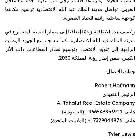
أسلوب
الحياة،
وقرب
ها الاستراتيجي
من
مدينة
جدة
والساحل
الغربي،
تواصل
مدينة
الملك
عبد
الله
الاقتصادية
ترسيخ
مكانتها
كوجهة
ساحلية
رائدة
للحياة
العصرية
.
وتُضيف
هذه
الاتفاقية
زخمًا
إضافيًا
إلى
مسار
التنمية
المتسارع
في
مدينة
الملك
عبد
الله
الاقتصادية،
كما
تنسجم
مع
الجهود
الوطنية
الرامية
إلى
تنويع
الاقتصاد
وتوسيع
نطاق
القطاعات
ذات
الأثر
الكبير،
ضمن
إطار
رؤية
المملكة
2030
.
جه
ات
الاتصال:
Robert Hofmann
الرئيس التنفيذي
Al Tahaluf Real Estate Company
هاتف: 966543853901+ (السعودية)
هاتف:
17329044876+ (الولايات المتحدة)
Tyler Lewis