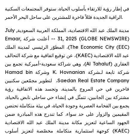
في إطار رؤية للارتقاء بأسلوب الحياة، ستوفر المجتمعات السكنية
الراقية الجديدة فللاً فاخرة للمشترين على ساحل البحر الأحمر.
مدينة الملك عبد الله الاقتصادية، المملكة العربية السعودية, July
31, 2025 (GLOBE NEWSWIRE) --
أعلنت شركة
Emaar,
The Economic City (EEC)
)،
المطوّر الرئيسي لمدينة الملك
عبد الله الاقتصادية (
KAEC
)، عن توقيع اتفاقية مع شركة التحالف
العقاري (
Al Tahaluf
)، وهي شراكة سعودية-أميركية تجمع بين
شركة تابعة لـشركة
K. Hovnanian
وشركة
Hamad bin
Saedan Real Estate Company
،
لتطوير مجمّعين سكنيين
فاخرين في حي المروج بالمدينة. وتجسد هذه الاتفاقية رؤية
مشتركة بين الجانبين، تتمثّل في إنشاء حي ساحلي نابض بالحياة،
يجمع بين الفخامة العصرية وجودة الحياة، في بيئة متكاملة تحتضن
المقيمين والزوار على حد سواء. كما تندرج هذه المبادرة ضمن
الجهود الساعية لتعزيز مكانة مدينة الملك عبد الله الاقتصادية
(
KAEC
)
كوجهة استثمارية متكاملة مخصّصة لتعزيز أسلوب