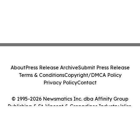
About
Press Release Archive
Submit Press Release
Terms & Conditions
Copyright/DMCA Policy
Privacy Policy
Contact
© 1995-2026 Newsmatics Inc. dba Affinity Group
Publishing & St. Vincent & Grenadines Industry Wire.
All Rights Reserved.
Cookie Settings / Your Privacy Choices