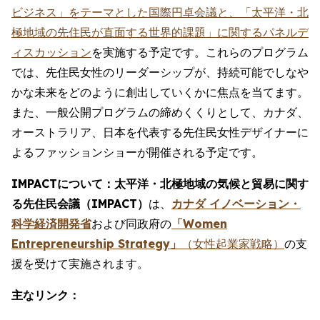
ビジネス」をテーマとした国際円卓会議と、「太平洋・北
極地域の先住民が直面する世界的課題」に関するパネルデ
ィスカッション
を実施する予定です。これらのプログラム
では、先住民女性のリーダーシップが、持続可能でしなや
かな未来をどのように創出していくかに焦点を当てます。
また、一般公開プログラムの締めくくりとして、カナダ、
オーストラリア、日本を代表する先住民女性デザイナーに
よるファッションショーが開催される予定です。
IMPACTについて：太平洋・北極地域の気候と貿易に関す
る先住民会議（IMPACT）
は、
カナダ イノベーション・
科学経済開発省
および同政府の
「Women
Entrepreneurship Strategy」
（女性起業家戦略）
の支
援を受けて実施されます。
主なリンク：