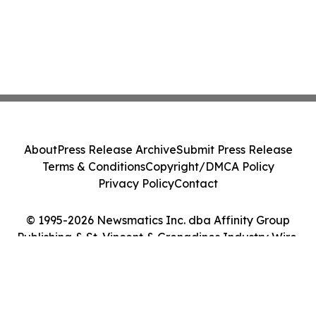
About
Press Release Archive
Submit Press Release
Terms & Conditions
Copyright/DMCA Policy
Privacy Policy
Contact
© 1995-2026 Newsmatics Inc. dba Affinity Group
Publishing & St. Vincent & Grenadines Industry Wire.
All Rights Reserved.
Cookie Settings / Your Privacy Choices