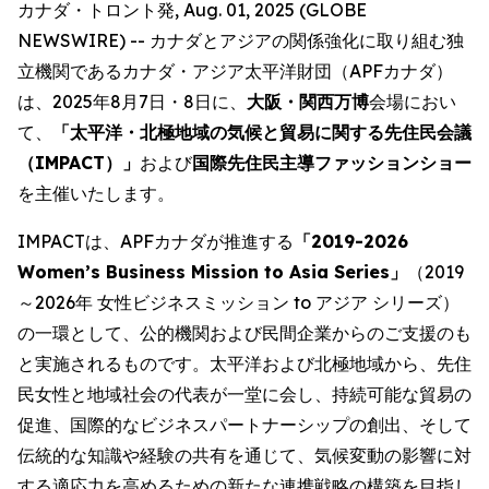
カナダ・トロント発, Aug. 01, 2025 (GLOBE
NEWSWIRE) -- カナダとアジアの関係強化に取り組む独
立機関であるカナダ・アジア太平洋財団（APFカナダ）
は、2025年8月7日・8日に、
大阪・関西万博
会場におい
て、
「太平洋・北極地域の気候と貿易に関する先住民会議
（IMPACT）」
および
国際先住民主導ファッションショー
を主催いたします。
IMPACTは、APFカナダが推進する
「2019-2026
Women’s Business Mission to Asia Series」
（2019
～2026年 女性ビジネスミッション to アジア シリーズ）
の一環として、公的機関および民間企業からのご支援のも
と実施されるものです。太平洋および北極地域から、先住
民女性と地域社会の代表が一堂に会し、持続可能な貿易の
促進、国際的なビジネスパートナーシップの創出、そして
伝統的な知識や経験の共有を通じて、気候変動の影響に対
する適応力を高めるための新たな連携戦略の構築を目指し