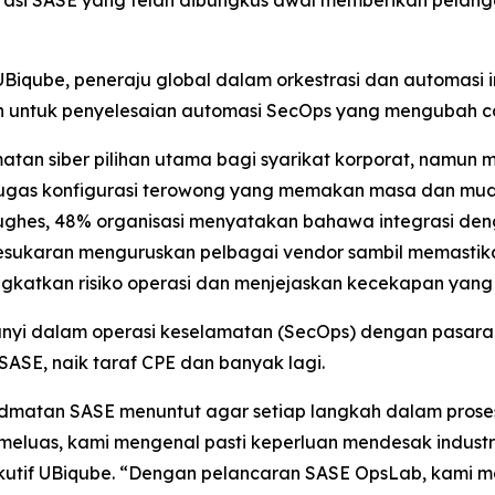
si SASE yang telah dibungkus awal memberikan pelangg
qube, peneraju global dalam orkestrasi dan automasi infr
untuk penyelesaian automasi SecOps yang mengubah ca
tan siber pilihan utama bagi syarikat korporat, namun
gas konfigurasi terowong yang memakan masa dan muda
ghes, 48% organisasi menyatakan bahawa integrasi deng
ukaran menguruskan pelbagai vendor sambil memastikan 
katkan risiko operasi dan menjejaskan kecekapan yang d
 dalam operasi keselamatan (SecOps) dengan pasaran l
ASE, naik taraf CPE dan banyak lagi.
matan SASE menuntut agar setiap langkah dalam proses
meluas, kami mengenal pasti keperluan mendesak industri
ekutif UBiqube. “Dengan pelancaran SASE OpsLab, kami m