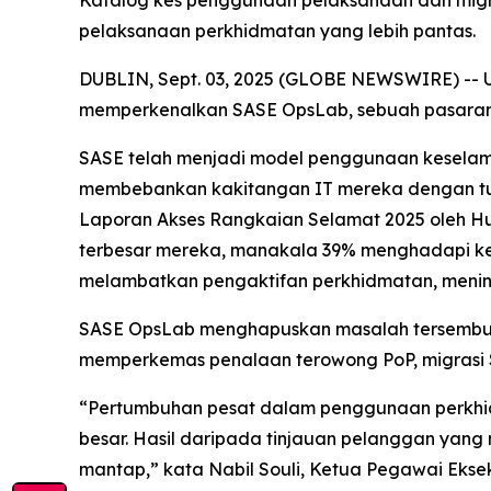
Katalog kes penggunaan pelaksanaan dan migra
pelaksanaan perkhidmatan yang lebih pantas.
DUBLIN, Sept. 03, 2025 (GLOBE NEWSWIRE) -- UBi
memperkenalkan SASE OpsLab, sebuah pasaran 
SASE telah menjadi model penggunaan keselama
membebankan kakitangan IT mereka dengan tu
Laporan Akses Rangkaian Selamat 2025
oleh Hu
terbesar mereka, manakala 39% menghadapi kes
melambatkan pengaktifan perkhidmatan, mening
SASE OpsLab menghapuskan masalah tersembunyi
memperkemas penalaan terowong PoP, migrasi S
“Pertumbuhan pesat dalam penggunaan perkhid
besar. Hasil daripada tinjauan pelanggan yang 
mantap,” kata Nabil Souli, Ketua Pegawai Eks