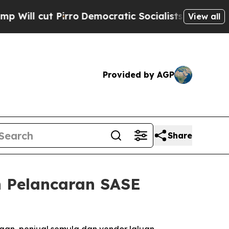
 cut Pirro
Democratic Socialists of America Pro
View all
Provided by AGP
Share
 Pelancaran SASE