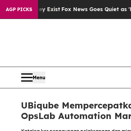
roof They Exist
Fox News Goes Quiet as 'Maga Me
AGP PICKS
Menu
UBiqube Mempercepatka
OpsLab Automation Mar