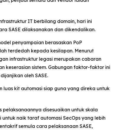
an, penjual semula dan vendor laluan
astruktur IT berbilang domain, hari ini
ra SASE dilaksanakan dan dikendalikan.
 model penyampaian berasaskan PoP
h terdedah kepada kesilapan. Menurut
an infrastruktur legasi merupakan cabaran
keserasian sistem. Gabungan faktor-faktor ini
ijanjikan oleh SASE.
uas kit automasi siap guna yang direka untuk
 pelaksanaannya disesuaikan untuk skala
 untuk naik taraf automasi SecOps yang lebih
entakrif semula cara pelaksanaan SASE,