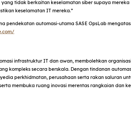
yang tidak berkaitan keselamatan siber supaya merek
ikan keselamatan IT mereka.”
ana pendekatan automasi-utama SASE OpsLab mengatasi ke
e.com/
masi infrastruktur IT dan awan, membolehkan organisas
ang kompleks secara berskala. Dengan tindanan automasi
edia perkhidmatan, perusahaan serta rakan saluran un
erta membuka ruang inovasi merentas rangkaian dan ke