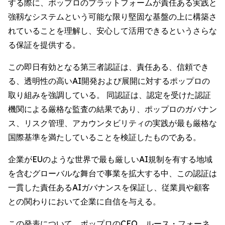
する際に、ポップロのプラットフォームが責任ある実践と
強靱なシステムという可能な限り堅固な基盤の上に構築さ
れていることを理解し、安心して活用できるというさらな
る保証を提供する。
この即日有効となる第三者認証は、責任ある、信頼でき
る、透明性の高いAI開発および展開に対するポップロの
取り組みを強調している。 同認証は、認定を受けた認証
機関による厳格な監査の結果であり、ポップロのガバナン
ス、リスク管理、アカウンタビリティの実践が最も厳格な
国際基準を満たしていることを検証したものである。
企業がEUのような世界で最も厳しいAI規制を有する地域
を含むグローバルな舞台で事業を拡大する中、この認証は
一貫した責任あるAIガバナンスを保証し、従業員や顧客
との関わりにおいて企業に自信を与える。
この発表について、ポップロのCEO、ルース・フォーネ