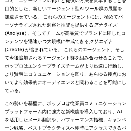
コミュニケーションの創出と提供の方法を変革することを
目的とした、新しいエージェント型AIツール群の展開を
加速させている。 これらのエージェントには、極めてパ
ーソナライズされた洞察と推奨を提供する
アナライズ
(Analyze)
、そしてチームが高品質でブランドに即したコ
ンテンツを迅速かつ大規模に生成できる
クリエイト
(Create)
が含まれている。 これらのエージェント、そし
て今後追加されるエージェント群を組み合わせることで、
ポップロはエンタープライズチームがより迅速に行動し、
より賢明にコミュニケーションを図り、あらゆる接点にお
いてより効果的にオーディエンスと関わることを可能にし
ている。
この勢いを基盤に、ポップロは従業員コミュニケーション
プラットフォーム内に強力な新機能を導入しており、AI
を活用したメール翻訳や、パフォーマンス指標、キャンペ
ーン戦略、ベストプラクティスへ即時にアクセスできるパ