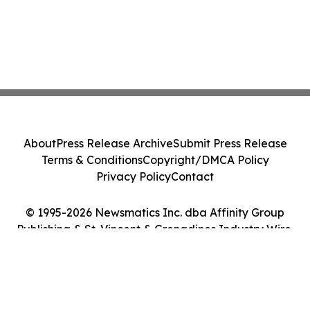
About
Press Release Archive
Submit Press Release
Terms & Conditions
Copyright/DMCA Policy
Privacy Policy
Contact
© 1995-2026 Newsmatics Inc. dba Affinity Group
Publishing & St. Vincent & Grenadines Industry Wire.
All Rights Reserved.
Cookie Settings / Your Privacy Choices