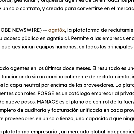
porar, gestionar y orquestar agentes de IA en todos los 
 y un solo contrato, y creada para convertirse en el merc
GLOBE NEWSWIRE) --
agnt8x
, la plataforma de reclutamie
u acceso público en agnt8x.ai. Permite a las empresas enco
que gestionan equipos humanos, en todos los principales
nzado agentes en los últimos doce meses. El resultado es 
funcionando sin un camino coherente de reclutamiento, inc
 la capa neutral por encima de los proveedores. La plata
entes con roles. FORGE es un catálogo empresarial privad
e nueve pasos. MANAGE es el plano de control de la fuerz
completo de auditoría y facturación unificada en cada pr
proveedores en un solo lienzo, una capacidad que ning
la plataforma empresarial, un mercado global independie