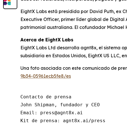
EightX Labs está presidida por David Puth, ex 
Executive Officer, primer líder global de Digit
patrimonial australiana. El cofundador Michael 
Acerca de EightX Labs
EightX Labs Ltd desarrolla agnt8x, el sistema o
subsidiaria en Estados Unidos, EightX US LLC, en
Una foto asociada con este comunicado de pren
9b34-05961ecb5fe8/es
Contacto de prensa

John Shipman, fundador y CEO

Email: press@agnt8x.ai

Kit de prensa: agnt8x.ai/press