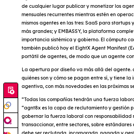
de cualquier lugar publicar y monetizar los age
mensuales recurrentes mientras estén en operaci
mismos agentes en las tres: SaaS para startup
más grandes; y EMBASSY, la plataforma completa 
importancia sistémica y gobierno. El cómputo co
también publicó hoy el EightX Agent Manifest (EA
portátil de agentes, de modo que un agente com
La apertura por diseño va más allá del agente.
quiénes son y cómo se pagan entre sí, y tiene la
agentiva, con más novedades en las próximas 
“Todas las compañías tendrán una fuerza laboral
“agnt8x es la capa de reclutamiento y gestión p
gobernar la fuerza laboral con responsabilidad r
transaccionar, entre sectores, sobre estándares 
debe ser reclutada, incorporada, pagada y gest