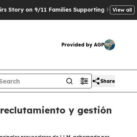
y on 9/11 Families Supporting Mamdani
Defusing
View all
Provided by AGP
Share
reclutamiento y gestión