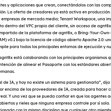
ntes y aplicaciones que crean, conectándolos con las com
ón. La oferta de creadores ya está activa en producción.
s y empresas de mercado medio; Tenant Workspace, una im
dentro del VPC propio del cliente, sin acceso de agnt8x a
mpartido de la plataforma de agnt8x, o Bring-Your-Own-Ke
M) v0.1 bajo la licencia de código abierto Apache 2.0: una
pile para todos los principales entornos de ejecución y 
 agnt8x está colaborando con los principales organismos
 intención de alinear el Pasaporte con los estándares abi
semanas.
 de IA, y hoy no existe un sistema para gestionarla”, di
or encima de los proveedores de IA, creada para hacer cr
eal. Y una vez que se pueda confiar en que los agentes act
abiertos y rieles que ninguna empresa controle por sí sol
ionada con la misma disciplina que cualquier otro miembr