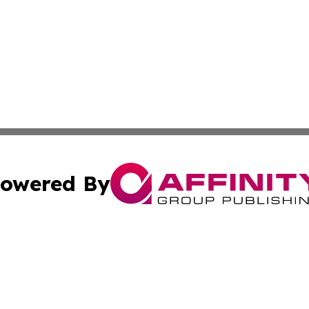
owered By
ubmit Press Release
Terms & Conditions
Copyright/DMCA
 Affinity Group Publishing & St. Vincent & Grenadines Ind
Cookie Settings / Your Privacy Choices