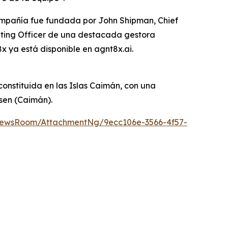
compañía fue fundada por John Shipman, Chief
rating Officer de una destacada gestora
x ya está disponible en agnt8x.ai.
onstituida en las Islas Caimán, con una
lsen (Caimán).
NewsRoom/AttachmentNg/9ecc106e-3566-4f57-