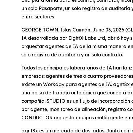
Una plataforma para encontrar, contratar, incor
un solo Pasaporte, un solo registro de auditoría
entre sectores
GEORGE TOWN, Islas Caimán, June 03, 2026 (
IA desarrollada por EightX Labs Ltd, abrió hoy s
orquestar agentes de IA de la misma manera en 
solo registro de auditoría y un solo contrato.
Todos los principales laboratorios de IA han la
empresas: agentes de tres o cuatro proveedores 
existe un Workday para agentes de IA. agnt8x es
una bolsa de trabajo ontológica que conecta ag
compañía. STUDIO es un flujo de incorporación d
por agente, monitoreo de alineación, registro 
CONDUCTOR orquesta equipos multiagente entre 
agnt8x es un mercado de dos lados. Junto con 